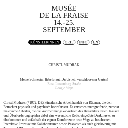
MUSÉE
DE LA FRAISE
14.-25.
SEPTEMBER
KÜNSTLERINNEN
ORTE
INFO
EN
CHRISTL MUDRAK
Meine Schwester, liebe Braut, Du bist ein verschlossener Garten!
Rosa-Luxemburg-Straße
Google Maps
Christl Mudraks (*1972, DE) künstlerische Arbeit handelt von Räumen, die den
Betrachter physisch und psychisch beeinflussen. Es entstehen raumgreifende, zumeist
malerische Arbeiten, die die Wahrnehmungskapazitäten des Betrachters testen. Rausch
und Überforderung spielen dabei eine wesentliche Rolle, eingeübte Denkmuster zu
überkommen und außerhalb der eignen Komfortzone neue Wege zu beschreiten.
Interaktive Prozesse mit Kollaborateuren sowie Passanten als auch gleichwertig mit