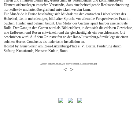
Tieren und Pflanzen dienen ihr, Autorschaft als verbindendes und kommunikatives
Element offenzulegen im tiefen Verständis, dass eine befriedigende Realitätsschreibung
nur kollektiv und artenübergreifend entwickelt werden kann.
Für Musée de la Fraise beschäftigt sich Mudrak mit den erotischen Liebesliedern des
Hohelied, das in mehrdeutiger, bildhafter Sprache vor allem die Perspektive der Frau im
Suchen, Finden und Sehnen betont. Das Motiv des Gartens spielt hierbei eine zentrale
Rolle. Der Gang in den Garten wird als Bild etabliert, in dem sich die edelsten Gewächse,
wie Erdbeeren und Rosen entwickeln und der gleichzeitig als ein verschlossener Ort
beschrieben wird. Auf dem Grünstreifen an der Rosa-Luxemburg-Straße legt sie einen
solchen Hortus Conclusus als malerische Installation an.
Hosted by Kunstverein am Rosa-Luxemburg-Platz e. V., Berlin. Förderung durch
Stiftung Kunstfonds, Neustart Kultur, Bonn.
ARTIST: CHRISTL MUDRAK
© PHOTO CREDIT: LUDGER PAFFRATH
<
>